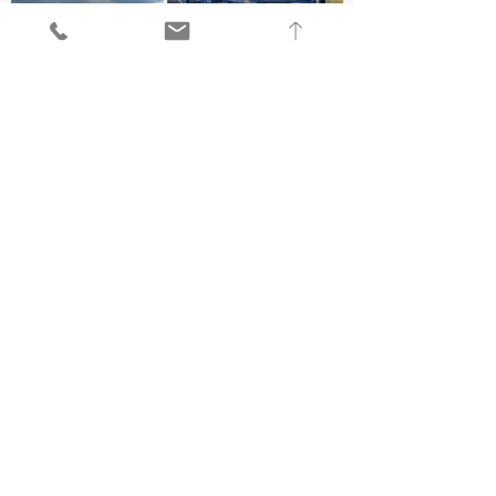
Eckbach 18
T
+43 7748 8002
5144 Handenberg
E
logistik@dicker.at